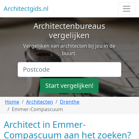
Architectgids.nl
Architectenbureaus
vergelijken
Vergelijken van architecten bij jou in de
buurt.
Start vergelijken!
Home
Architecten
Drenthe
Emmer-Compascuum
Architect in Emmer-
Compascuum aan het zoeken?