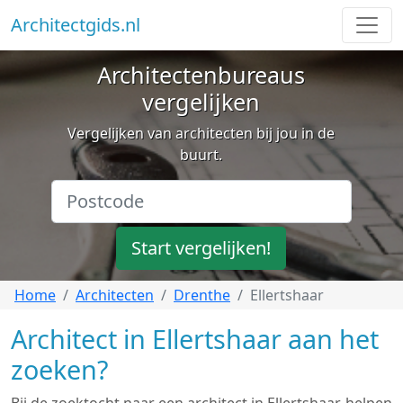
Architectgids.nl
Architectenbureaus
vergelijken
Vergelijken van architecten bij jou in de
buurt.
Start vergelijken!
Home
Architecten
Drenthe
Ellertshaar
Architect in Ellertshaar aan het
zoeken?