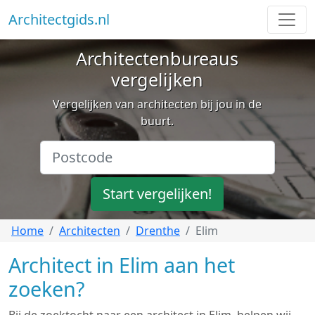
Architectgids.nl
Architectenbureaus
vergelijken
Vergelijken van architecten bij jou in de
buurt.
Start vergelijken!
Home
Architecten
Drenthe
Elim
Architect in Elim aan het
zoeken?