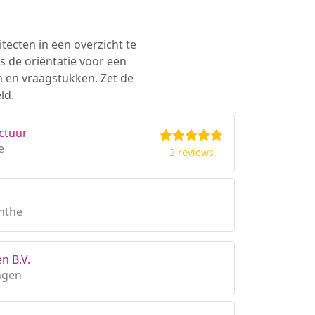
tecten in een overzicht te
s de oriëntatie voor een
n en vraagstukken. Zet de
ld.
ctuur
e
2 reviews
enthe
n B.V.
ngen