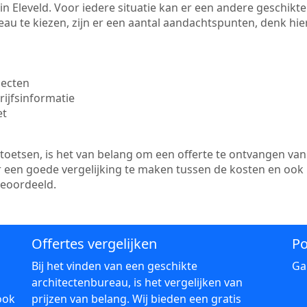
te in Eleveld. Voor iedere situatie kan er een andere geschik
au te kiezen, zijn er een aantal aandachtspunten, denk hier
jecten
ijfsinformatie
et
etsen, is het van belang om een offerte te ontvangen van 
 er een goede vergelijking te maken tussen de kosten en ook
beoordeeld.
Offertes vergelijken
Po
Bij het vinden van een geschikte
Ga
architectenbureau, is het vergelijken van
ook
prijzen van belang. Wij bieden een gratis