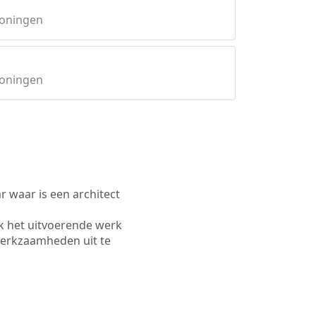
roningen
roningen
waar is een architect
k het uitvoerende werk
werkzaamheden uit te