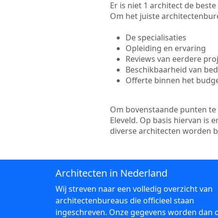
Er is niet 1 architect de bes
Om het juiste architectenbure
De specialisaties
Opleiding en ervaring
Reviews van eerdere pro
Beschikbaarheid van bedr
Offerte binnen het budg
Om bovenstaande punten te to
Eleveld. Op basis hiervan is
diverse architecten worden 
Architecten in Nederland
Wij streven naar een volledig overzicht van
architectenbureaus die officieel staan
ingeschreven. Onze gegevens worden dan 