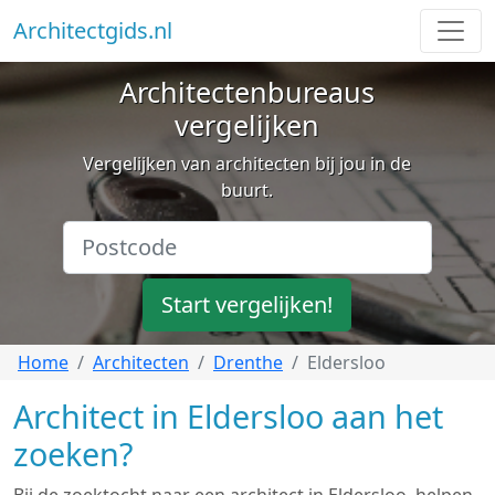
Architectgids.nl
Architectenbureaus
vergelijken
Vergelijken van architecten bij jou in de
buurt.
Start vergelijken!
Home
Architecten
Drenthe
Eldersloo
Architect in Eldersloo aan het
zoeken?