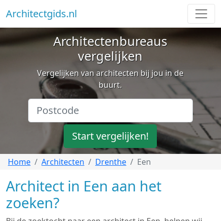
Architectgids.nl
Architectenbureaus
vergelijken
Vergelijken van architecten bij jou in de
buurt.
Start vergelijken!
Home
Architecten
Drenthe
Een
Architect in Een aan het
zoeken?