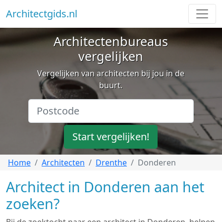
Architectgids.nl
Architectenbureaus
vergelijken
Vergelijken van architecten bij jou in de
buurt.
Start vergelijken!
Home
Architecten
Drenthe
Donderen
Architect in Donderen aan het
zoeken?