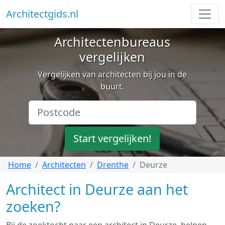
Architectgids.nl
Architectenbureaus
vergelijken
Vergelijken van architecten bij jou in de
buurt.
Start vergelijken!
Home
Architecten
Drenthe
Deurze
Architect in Deurze aan het
zoeken?