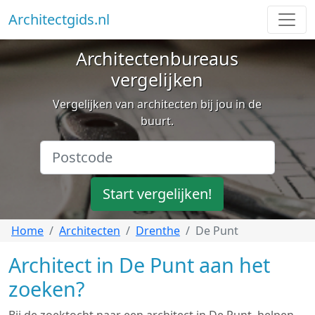
Architectgids.nl
Architectenbureaus
vergelijken
Vergelijken van architecten bij jou in de
buurt.
Start vergelijken!
Home
Architecten
Drenthe
De Punt
Architect in De Punt aan het
zoeken?