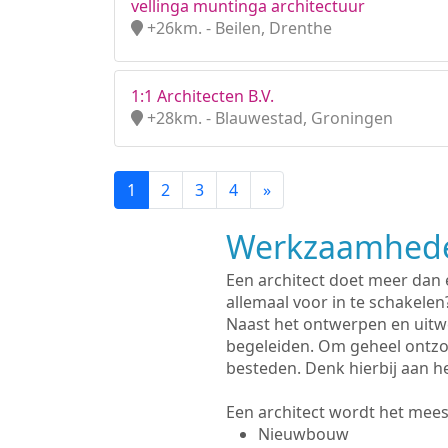
vellinga muntinga architectuur
+26km. - Beilen, Drenthe
1:1 Architecten B.V.
+28km. - Blauwestad, Groningen
1
2
3
4
»
Werkzaamhede
Een architect doet meer dan
allemaal voor in te schakelen
Naast het ontwerpen en uitw
begeleiden. Om geheel ontzo
besteden. Denk hierbij aan h
Een architect wordt het meest
Nieuwbouw