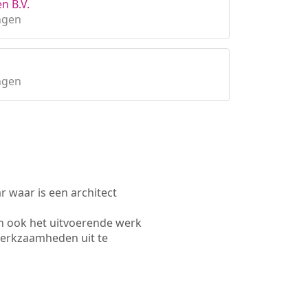
n B.V.
ngen
ngen
waar is een architect
n ook het uitvoerende werk
werkzaamheden uit te