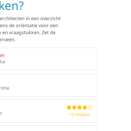
eken?
architecten in een overzicht
ens de oriëntatie voor een
n en vraagstukken. Zet de
erveen.
en
the
enthe
e
12 reviews