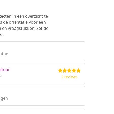
tecten in een overzicht te
s de oriëntatie voor een
n en vraagstukken. Zet de
o.
enthe
ctuur
e
2 reviews
ngen