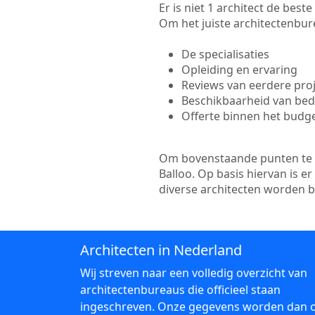
Er is niet 1 architect de bes
Om het juiste architectenbure
De specialisaties
Opleiding en ervaring
Reviews van eerdere pro
Beschikbaarheid van bedr
Offerte binnen het budg
Om bovenstaande punten te to
Balloo. Op basis hiervan is 
diverse architecten worden 
Architecten in Nederland
Wij streven naar een volledig overzicht van
architectenbureaus die officieel staan
ingeschreven. Onze gegevens worden dan 