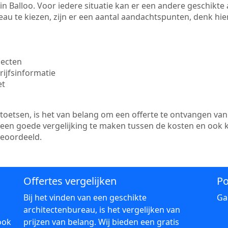
te in Balloo. Voor iedere situatie kan er een andere geschikt
au te kiezen, zijn er een aantal aandachtspunten, denk hier
jecten
ijfsinformatie
et
etsen, is het van belang om een offerte te ontvangen van 
er een goede vergelijking te maken tussen de kosten en ook 
beoordeeld.
Offertes vergelijken
Po
Bij het vinden van een geschikte
Ga
architectenbureau, is het vergelijken van
ook
prijzen van belang. Wij bieden een gratis