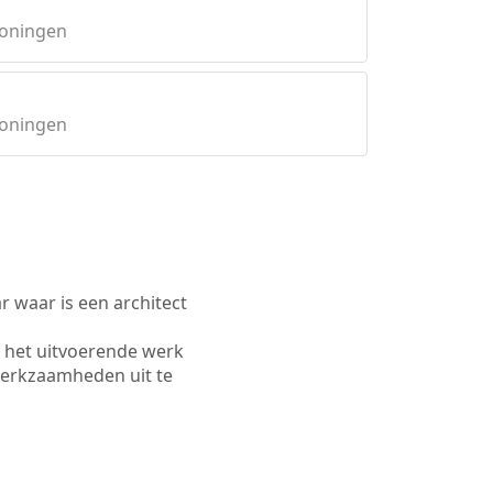
roningen
roningen
waar is een architect
 het uitvoerende werk
werkzaamheden uit te