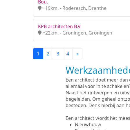
Bou.
+19km. - Roderesch, Drenthe
KPB architecten B.V.
+22km. - Groningen, Groningen
1
2
3
4
»
Werkzaamhede
Een architect doet meer dan
allemaal voor in te schakelen
Naast het ontwerpen en uitw
begeleiden. Om geheel ontzo
besteden. Denk hierbij aan h
Een architect wordt het meest
Nieuwbouw