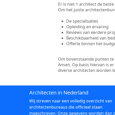
Er is niet 1 architect de bes
Om het juiste architectenbure
De specialisaties
Opleiding en ervaring
Reviews van eerdere pro
Beschikbaarheid van bedr
Offerte binnen het budg
Om bovenstaande punten te to
Ansen. Op basis hiervan is e
diverse architecten worden 
Architecten in Nederland
Wij streven naar een volledig overzicht van
architectenbureaus die officieel staan
ingeschreven. Onze gegevens worden dan 