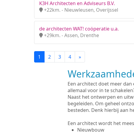
K3H Architecten en Adviseurs B.V.
+22km. - Nieuwleusen, Overijssel
de architecten WAT! coöperatie u.a.
+29km. - Assen, Drenthe
1
2
3
4
»
Werkzaamhede
Een architect doet meer dan
allemaal voor in te schakelen
Naast het ontwerpen en uitw
begeleiden. Om geheel ontzo
besteden. Denk hierbij aan h
Een architect wordt het meest
Nieuwbouw