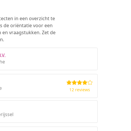
ecten in een overzicht te
s de oriëntatie voor een
n en vraagstukken. Zet de
n.
.V.
the
e
12 reviews
rijssel