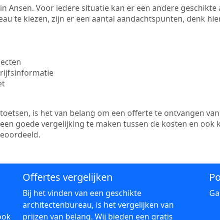
te in Ansen. Voor iedere situatie kan er een andere geschikt
au te kiezen, zijn er een aantal aandachtspunten, denk hier
jecten
ijfsinformatie
et
etsen, is het van belang om een offerte te ontvangen van 
r een goede vergelijking te maken tussen de kosten en ook 
beoordeeld.
Offertes vergelijken
Po
Bij het vinden van een geschikte
Ga
architectenbureau, is het vergelijken van
ook
prijzen van belang. Wij bieden een gratis