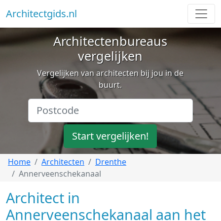
Architectgids.nl
Architectenbureaus
vergelijken
Vergelijken van architecten bij jou in de
buurt.
Start vergelijken!
Home
Architecten
Drenthe
Annerveenschekanaal
Architect in
Annerveenschekanaal aan het