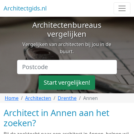
Architectgids.nl
Architectenbureaus
vergelijken
Vergelijken van architecten bij jou in de
buurt.
Start vergelijken!
Home
Architecten
Drenthe
Annen
Architect in Annen aan het
zoeken?