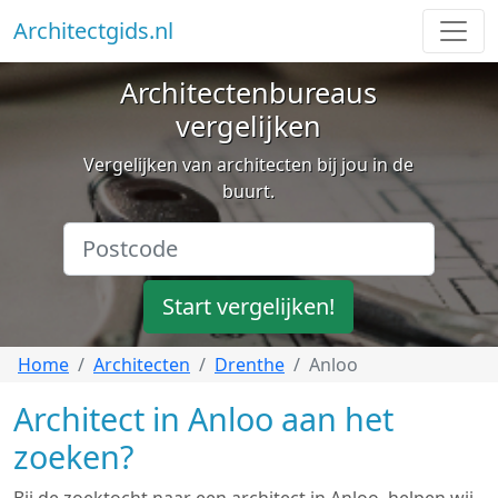
Architectgids.nl
Architectenbureaus
vergelijken
Vergelijken van architecten bij jou in de
buurt.
Start vergelijken!
Home
Architecten
Drenthe
Anloo
Architect in Anloo aan het
zoeken?