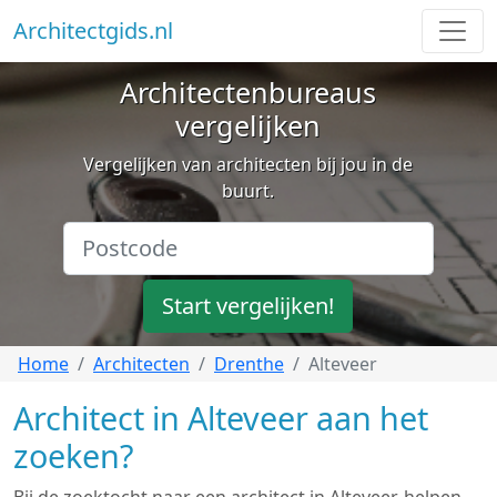
Architectgids.nl
Architectenbureaus
vergelijken
Vergelijken van architecten bij jou in de
buurt.
Start vergelijken!
Home
Architecten
Drenthe
Alteveer
Architect in Alteveer aan het
zoeken?