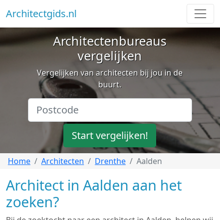
Architectgids.nl
Architectenbureaus
vergelijken
Vergelijken van architecten bij jou in de
buurt.
Start vergelijken!
Home
Architecten
Drenthe
Aalden
Architect in Aalden aan het
zoeken?