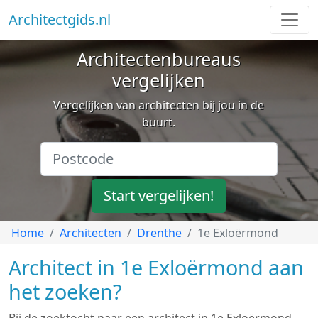
Architectgids.nl
Architectenbureaus
vergelijken
Vergelijken van architecten bij jou in de
buurt.
Start vergelijken!
Home
Architecten
Drenthe
1e Exloërmond
Architect in 1e Exloërmond aan
het zoeken?