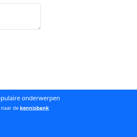
pulaire onderwerpen
 naar de
kennisbank