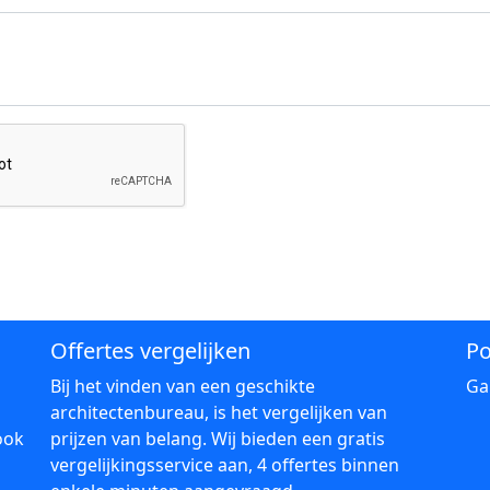
Offertes vergelijken
Po
Bij het vinden van een geschikte
Ga
architectenbureau, is het vergelijken van
ook
prijzen van belang. Wij bieden een gratis
vergelijkingsservice aan, 4 offertes binnen