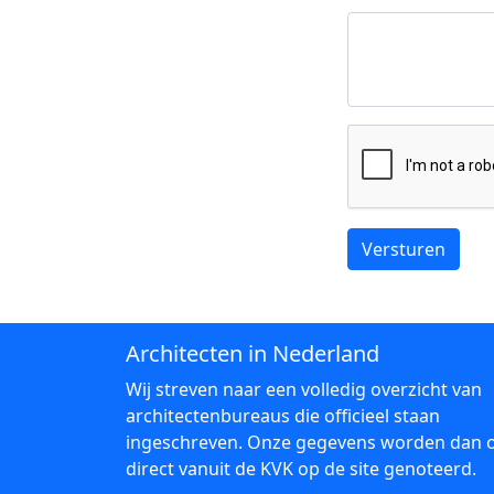
Versturen
Architecten in Nederland
Wij streven naar een volledig overzicht van
architectenbureaus die officieel staan
ingeschreven. Onze gegevens worden dan 
direct vanuit de KVK op de site genoteerd.