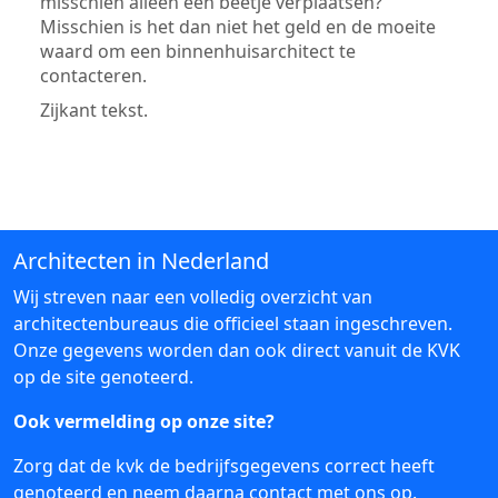
misschien alleen een beetje verplaatsen?
Misschien is het dan niet het geld en de moeite
waard om een binnenhuisarchitect te
contacteren.
Zijkant tekst.
Architecten in Nederland
Wij streven naar een volledig overzicht van
architectenbureaus die officieel staan ingeschreven.
Onze gegevens worden dan ook direct vanuit de KVK
op de site genoteerd.
Ook vermelding op onze site?
Zorg dat de kvk de bedrijfsgegevens correct heeft
genoteerd en neem daarna
contact
met ons op.